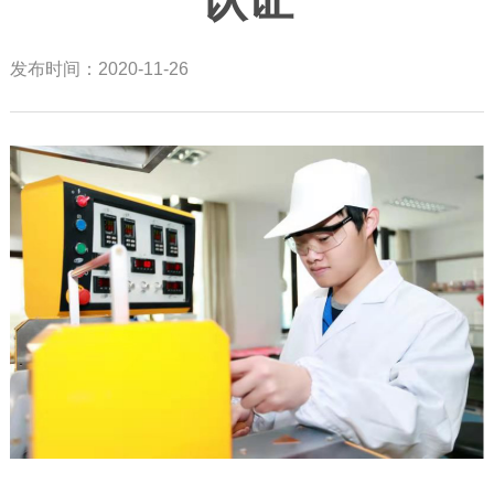
发布时间：2020-11-26