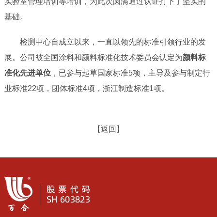
实验室管理培训等培训，为此次圆满通过认证打下了坚实的
基础。
检测中心自成立以来，一直以领先的标准引领行业的发
展。公司被全国涂料和颜料标准化技术委员会认定为
颜料标
准化先进单位
，已参与起草国家标准5项，主导及参与制定行
业标准22项，团体标准4项，浙江制造标准1项。
【返回】