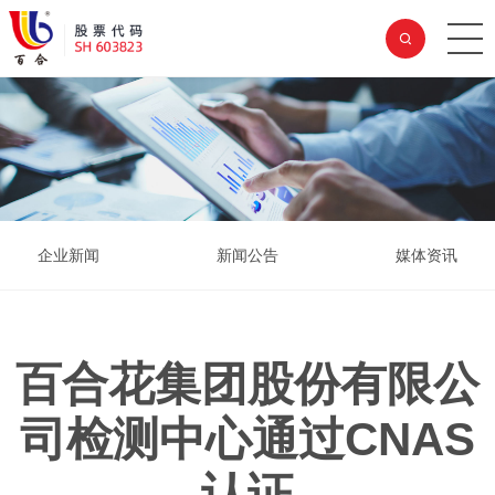
企业新闻
新闻公告
媒体资讯
百合花集团股份有限公
司检测中心通过CNAS
认证