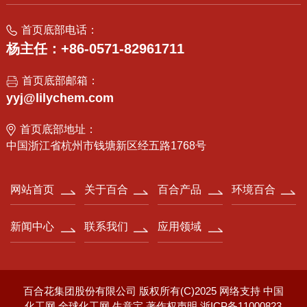
首页底部电话：
杨主任：+86-0571-82961711
首页底部邮箱：
yyj@lilychem.com
首页底部地址：
中国浙江省杭州市钱塘新区经五路1768号
网站首页
关于百合
百合产品
环境百合
新闻中心
联系我们
应用领域
百合花集团股份有限公司
版权所有(C)2025
网络支持
中国
化工网
全球化工网
生意宝
著作权声明
浙ICP备11000823